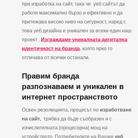
при изработка на сайт, така че уеб сайтът да
работи максимално бързо и ефективно и да
притежава високо ниво на сигурност, наред с
това уеб дизайна е уникален за всеки един наш
проект .
Изграждаме уникалната дигитална
идентичност на бранда
, която ярко го
отличава от всички останали.
Правим бранда
разпознаваем и уникален в
интернет пространството
Освен резолюцията, процесът по
изработване
на сайт,
трябва да бъде съобразен и с
изчислителната (процесорна) мощ на
устройството. Потребителите на Вашия
уеб