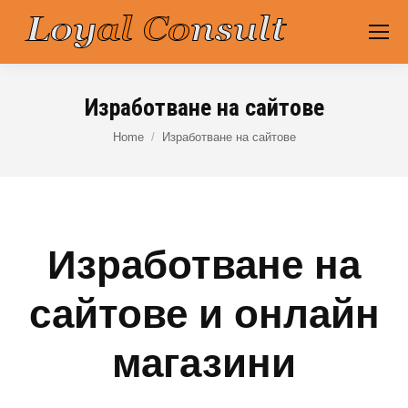
Изработване на сайтове
You are here:
Home
Изработване на сайтове
Изработване на
сайтове и онлайн
магазини