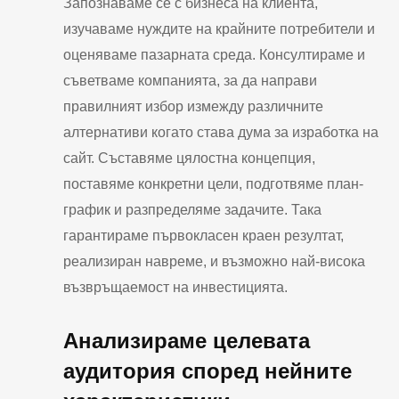
Запознаваме се с бизнеса на клиента,
изучаваме нуждите на крайните потребители и
оценяваме пазарната среда. Консултираме и
съветваме компанията, за да направи
правилният избор измежду различните
алтернативи когато става дума за изработка на
сайт. Съставяме цялостна концепция,
поставяме конкретни цели, подготвяме план-
график и разпределяме задачите. Така
гарантираме първокласен краен резултат,
реализиран навреме, и възможно най-висока
възвръщаемост на инвестицията.
Анализираме целевата
аудитория според нейните